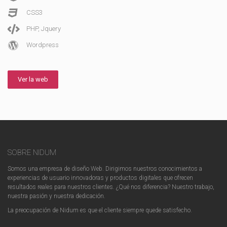
CSS3
PHP, Jquery
Wordpress
Ver la web
SOBRE NIDUM
Somos una empresa de diseño Web. Dirigimos nuestros conocimientos a
experiencias de usuario innovadoras y productos digitales que ofrecen
resultados reales para nuestros clientes. ¿Qué nos diferencia? Nuestro trabajo,
nuestra pasión y nuestra dedicación.
La preocupación de Nidum es que el cliente siempre quede satisfecho.