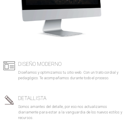
DISEÑO MODERNO
Diseñamos y optimizamos tu sitio web. Con un trato cordial y
pedagógico. Te acompañamos durante todo el proceso.
DETALLISTA
Somos amantes del detalle, por eso nos actualizamos
diariamente para estar a la vanguardia de los nuevos estilos y
recursos.