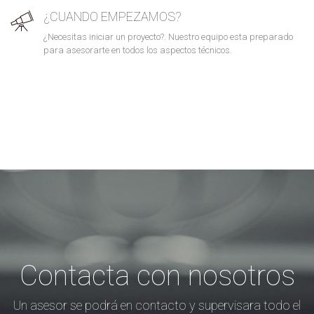
¿CUANDO EMPEZAMOS?
¿Necesitas iniciar un proyecto?. Nuestro equipo esta preparado
para asesorarte en todos los aspectos técnicos.
Contacta con nosotros
Un asesor se podrá en contacto y supervisara todo el