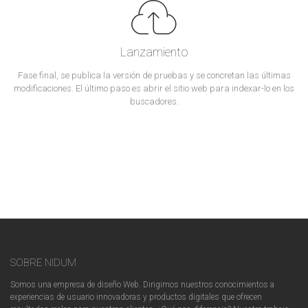
Lanzamiento
Fase final, se publica la versión de pruebas y se concretan las últimas
modificaciones. El último paso es abrir el sitio web para indexar-lo en los
buscadores.
SOBRE NIDUM
Somos una empresa de diseño Web. Dirigimos nuestros conocimientos a
experiencias de usuario innovadoras y productos digitales que ofrecen