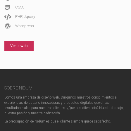
CSS3
PHP, Jquery
Wordpress
Ver la web
SOBRE NIDUM
Somos una empresa de diseño Web. Dirigimos nuestros conocimientos a
experiencias de usuario innovadoras y productos digitales que ofrecen
resultados reales para nuestros clientes. ¿Qué nos diferencia? Nuestro trabajo,
nuestra pasión y nuestra dedicación.
La preocupación de Nidum es que el cliente siempre quede satisfecho.