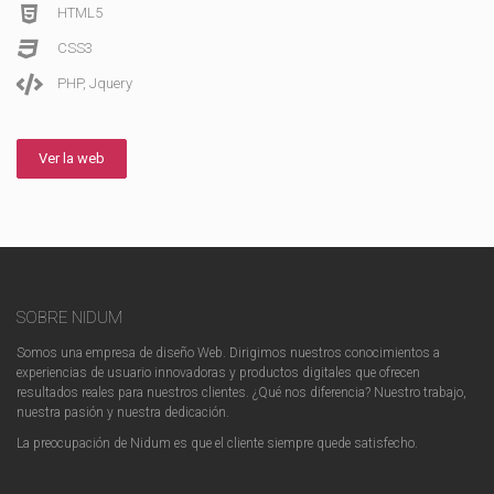
HTML5
CSS3
PHP, Jquery
Ver la web
SOBRE NIDUM
Somos una empresa de diseño Web. Dirigimos nuestros conocimientos a
experiencias de usuario innovadoras y productos digitales que ofrecen
resultados reales para nuestros clientes. ¿Qué nos diferencia? Nuestro trabajo,
nuestra pasión y nuestra dedicación.
La preocupación de Nidum es que el cliente siempre quede satisfecho.