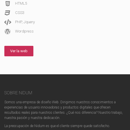
HTML5
CSS3
PHP, Jquery
Wordpress
Ver la web
SOBRE NIDUM
Somos una empresa de diseño Web. Dirigimos nuestros conocimientos a
experiencias de usuario innovadoras y productos digitales que ofrecen
resultados reales para nuestros clientes. ¿Qué nos diferencia? Nuestro trabajo,
nuestra pasión y nuestra dedicación.
La preocupación de Nidum es que el cliente siempre quede satisfecho.