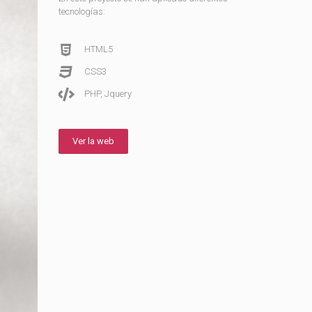
tecnologías:
HTML5
CSS3
PHP, Jquery
Ver la web