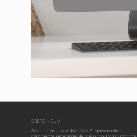
SOBRE NIDUM
Somos una empresa de diseño Web. Dirigimos nuestros
conocimientos a experiencias de usuario innovadoras y productos